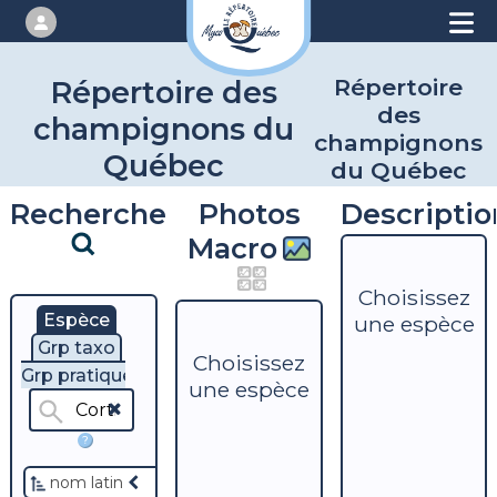
Répertoire
Répertoire des
des
champignons du
champignons
Québec
du Québec
Recherche
Photos
Descriptio
Macro
Choisissez
Espèce
une espèce
Grp taxo
Choisissez
Grp pratique
une espèce
?
nom latin