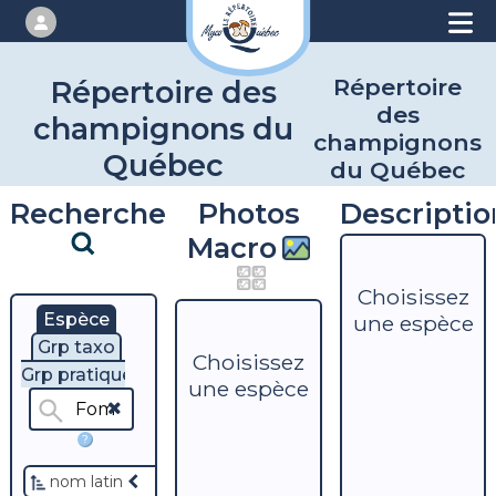
Répertoire
Répertoire des
des
champignons du
champignons
Québec
du Québec
Recherche
Photos
Descriptio
Macro
Choisissez
Espèce
une espèce
Grp taxo
Choisissez
Grp pratique
une espèce
?
nom latin