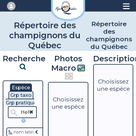
Répertoire
Répertoire des
des
champignons du
champignons
Québec
du Québec
Recherche
Photos
Descriptio
Macro
Choisissez
Espèce
une espèce
Grp taxo
Choisissez
Grp pratique
une espèce
?
nom latin