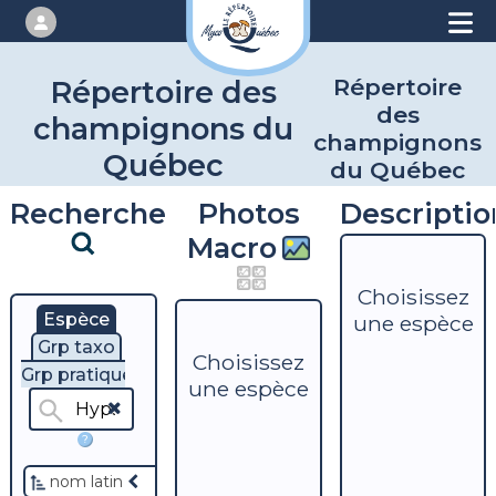
Répertoire
Répertoire des
des
champignons du
champignons
Québec
du Québec
Recherche
Photos
Descriptio
Macro
Choisissez
Espèce
une espèce
Grp taxo
Choisissez
Grp pratique
une espèce
?
nom latin