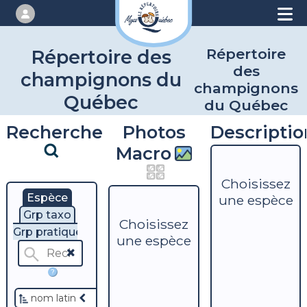
Répertoire
Répertoire des
des
champignons du
champignons
Québec
du Québec
Recherche
Photos
Descriptio
Macro
Choisissez
Espèce
une espèce
Grp taxo
Choisissez
Grp pratique
une espèce
?
nom latin