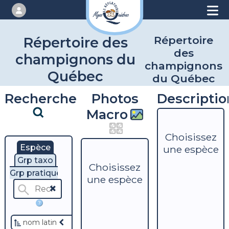
Répertoire
Répertoire des
des
champignons du
champignons
Québec
du Québec
Recherche
Photos
Descriptio
Macro
Choisissez
Espèce
une espèce
Grp taxo
Choisissez
Grp pratique
une espèce
?
nom latin