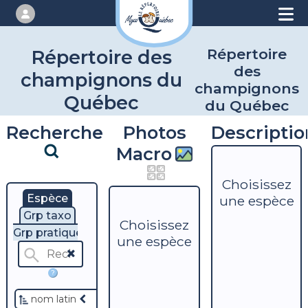
Répertoire
Répertoire des
des
champignons du
champignons
Québec
du Québec
Recherche
Photos
Descriptio
Macro
Choisissez
Espèce
une espèce
Grp taxo
Choisissez
Grp pratique
une espèce
?
nom latin