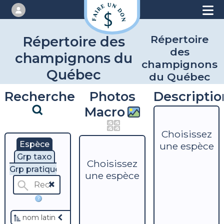
Répertoire
Répertoire des
des
champignons du
champignons
Québec
du Québec
Recherche
Photos
Descriptio
Macro
Choisissez
Espèce
une espèce
Grp taxo
Choisissez
Grp pratique
une espèce
?
nom latin