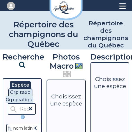
Répertoire
Répertoire des
des
champignons du
champignons
Québec
du Québec
Recherche
Photos
Descriptio
Macro
Choisissez
Espèce
une espèce
Grp taxo
Choisissez
Grp pratique
une espèce
?
nom latin