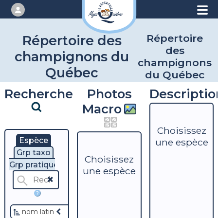
Répertoire
Répertoire des
des
champignons du
champignons
Québec
du Québec
Recherche
Photos
Descriptio
Macro
Choisissez
Espèce
une espèce
Grp taxo
Choisissez
Grp pratique
une espèce
?
nom latin