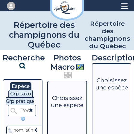
Répertoire
Répertoire des
des
champignons du
champignons
Québec
du Québec
Recherche
Photos
Descriptio
Macro
Choisissez
Espèce
une espèce
Grp taxo
Choisissez
Grp pratique
une espèce
?
nom latin