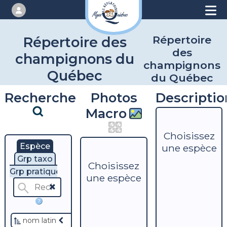
Répertoire
Répertoire des
des
champignons du
champignons
Québec
du Québec
Recherche
Photos
Descriptio
Macro
Choisissez
Espèce
une espèce
Grp taxo
Choisissez
Grp pratique
une espèce
?
nom latin