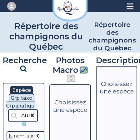
Répertoire
Répertoire des
des
champignons du
champignons
Québec
du Québec
Recherche
Photos
Descriptio
Macro
Choisissez
Espèce
une espèce
Grp taxo
Choisissez
Grp pratique
une espèce
?
nom latin