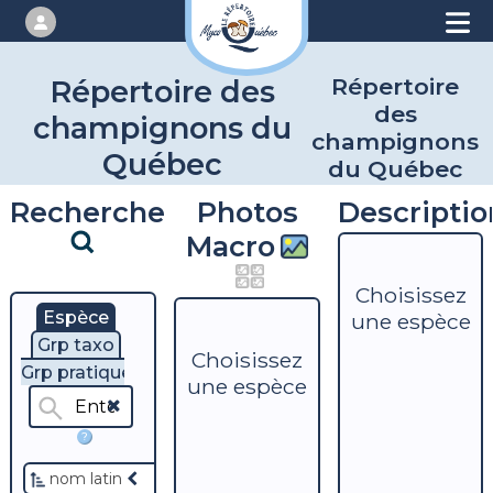
Répertoire
Répertoire des
des
champignons du
champignons
Québec
du Québec
Recherche
Photos
Descriptio
Macro
Choisissez
Espèce
une espèce
Grp taxo
Choisissez
Grp pratique
une espèce
?
nom latin