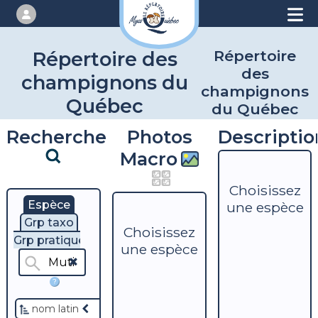
Répertoire
Répertoire des
des
champignons du
champignons
Québec
du Québec
Recherche
Photos
Descriptio
Macro
Choisissez
Espèce
une espèce
Grp taxo
Choisissez
Grp pratique
une espèce
?
nom latin