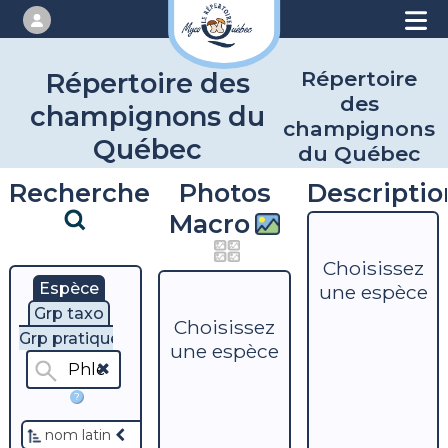
Répertoire
Répertoire des
des
champignons du
champignons
Québec
du Québec
Recherche
Photos
Descriptio
Macro
Choisissez
Espèce
une espèce
Grp taxo
Choisissez
Grp pratique
une espèce
?
nom latin